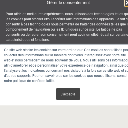
Gérer le consentement
Careers
Contact us
Pour offrir les meilleures expériences, nous utilisons des technologies telles q
les cookies pour stocker et/ou accéder aux informations des appareils. Le fait 
FR
consentir à ces technologies nous permettra de traiter des données telles que 
Contact
comportement de navigation ou les ID uniques sur ce site. Le fait de ne pas
consentir ou de retirer son consentement peut avoir un effet négatif sur certain
info@polymos.com
caractéristiques et fonctions.
Ce site web stocke les cookies sur votre ordinateur. Ces cookies sont utilisés po
ventes@polymos.com
collecter des informations sur la manière dont vous interagissez avec notre site
Accepter
150, 5e Boulevard Terrasse-Vaudreuil,
web et nous permettent de nous souvenir de vous. Nous utilisons ces informatio
afin d'améliorer et de personnaliser votre expérience de navigation, ainsi que p
Québec, Canada J7V 5M3
Refuser
l'analyse et les indicateurs concernant nos visiteurs à la fois sur ce site web et s
d'autres supports. Pour en savoir plus sur les cookies que nous utilisons, consul
Telephone: (514) 453-1920
notre politique de confidentialité.
Voir les préférences
Toll-free: (855) 765-9667
J'accepte
Fax: (514) 453-0295
Privacy policy
Terms and conditions of use
Groupe Polymos ©
Politiques de