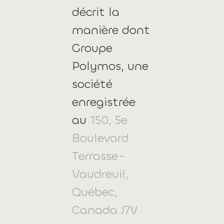
décrit la
manière dont
Groupe
Polymos
, une
société
enregistrée
au
150, 5e
Boulevard
Terrasse-
Vaudreuil,
Québec,
Canada J7V