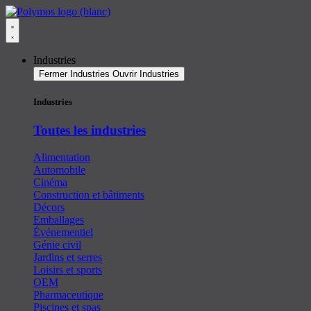
Aller
au
contenu
Industries
Fermer Industries
Ouvrir Industries
Industries
Toutes les industries
Alimentation
Automobile
Cinéma
Construction et bâtiments
Décors
Emballages
Événementiel
Génie civil
Jardins et serres
Loisirs et sports
OEM
Pharmaceutique
Piscines et spas