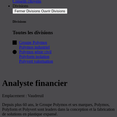
Conseils citoyens
Divisions
Fermer Divisions
Ouvrir Divisions
Divisions
Toutes les divisions
Groupe Polymos
Polymos industriel
Polymos génie civil
Polyform isolation
Polyvert valorisation
Analyste financier
Emplacement : Vaudreuil
Depuis plus 60 ans, le Groupe Polymos et ses marques, Polymos,
Polyform et Polyvert sont leaders dans la conception et la fabrication
de solutions en plastique expansé.