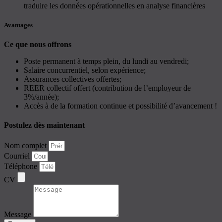
traduire les données opérationnelles en analyse financières
Avantages
Ce que nous offrons
Poste permanent à temps plein, du lundi au vendredi;
Salaire concurrentiel, selon expérience;
Assurances collectives offertes;
REER collectif offert (contribution de l’employeur de
3%/année);
Accès à de la formation continue et possibilité d’avancement !
Postulez dès maintenant
Nom complet
Courriel
Téléphone
CV
Message