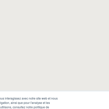
vous interagissez avec notre site web et nous
gation, ainsi que pour l'analyse et les
utilisons, consultez notre politique de